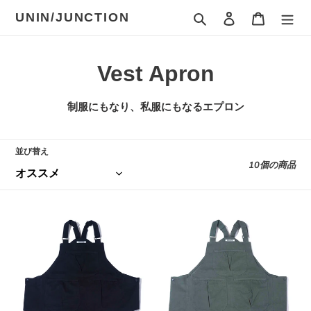
コ
検索
ログイン
カート
UNIN/JUNCTION
ン
テ
ン
コ
ツ
Vest Apron
に
レ
ス
制服にもなり、私服にもなるエプロン
キ
ク
ッ
プ
シ
並び替え
す
10個の商品
ョ
る
ン
2way
2way
:
apron〝Black〟
apron〝Olive〟