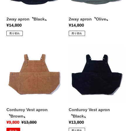
2way apron〝Black〟
2way apron〝Olive〟
通
¥14,800
通
¥14,800
常
常
売り切れ
売り切れ
価
価
格
格
Corduroy
Corduroy
Vest
Vest
apron
apron
〝Brown〟
〝Black〟
Corduroy Vest apron
Corduroy Vest apron
〝Brown〟
〝Black〟
販
¥9,800
通
¥13,800
通
¥13,800
売
常
常
セール
売り切れ