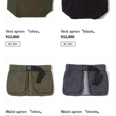
Vest apron 〝olive〟
Vest apron〝black〟
通
¥12,800
通
¥12,800
常
常
売り切れ
売り切れ
価
価
格
格
Waist
Waist
apron
apron
〝olive〟
〝denim〟
Waist apron 〝olive〟
Waist apron 〝denim〟