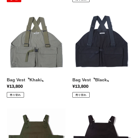
価
価
価
格
格
格
Bag
Bag
Vest〝Khaki〟
Vest〝Black〟
Bag Vest〝Khaki〟
Bag Vest〝Black〟
通
¥13,800
通
¥13,800
常
常
売り切れ
売り切れ
価
価
格
格
Vest
Vest
apron
apron〝black〟
〝olive〟