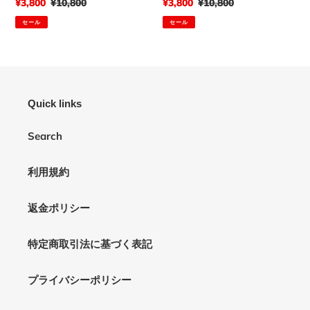
販
¥3,800
通
¥10,800
販
¥3,800
通
¥10,800
売
常
売
常
セール
セール
価
価
価
価
格
格
格
格
Quick links
Search
利用規約
返金ポリシー
特定商取引法に基づく表記
プライバシーポリシー