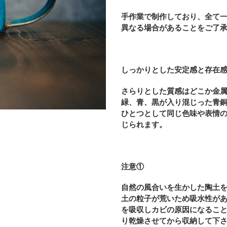
カ
ー
手作業で制作しており、全て
ト
異なる場合があることをご了
に
商
品
を
しっかりとした安定感と存在
追
加
さらりとした質感はどこか金
す
緑、青、黒が入り混じった青
る
ひとつとして同じ色味や表情
じられます。
注意①
自然の風合いを生かした陶土
土の粒子が荒いため吸水性が
を吸収しカビの原因になるこ
り乾燥させてから収納して下