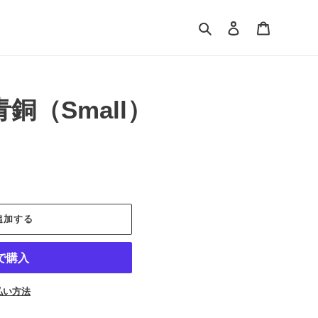
検索
ログイン
カート
銅（Small）
追加する
払い方法