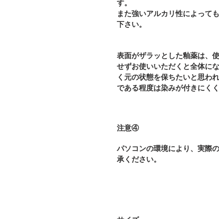
す。
また強いアルカリ性によって
下さい。
表面がザラッとした釉薬は、
せずお使いいただくと全体に
く元の状態を保ちたいと思わ
である程度は染みが付きにく
注意④
パソコンの環境により、実際
承ください。