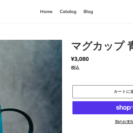
Home
Catalog
Blog
マグカップ 青
通
¥3,080
常
税込
価
格
カートに
別のお支