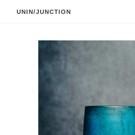
コ
ン
UNIN/JUNCTION
テ
ン
ツ
に
ス
キ
ッ
プ
す
る