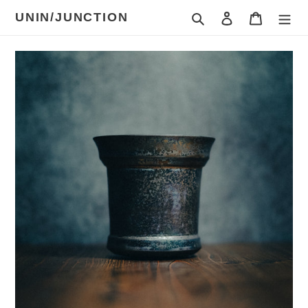
コ
検索
ログイン
カート
UNIN/JUNCTION
ン
テ
ン
ツ
に
ス
キ
ッ
プ
す
る