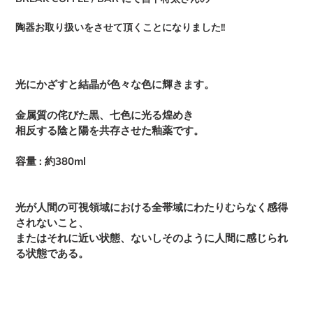
ト
に
陶器
お取り扱いをさせて頂くことになりました!!
商
品
を
追
光にかざすと結晶が色々な色に輝きます。
加
す
金属質の侘びた黒、七色に光る煌めき
る
相反する陰と陽を共存させた釉薬です。
容量 : 約380ml
光が人間の可視領域における全帯域にわたりむらなく感得
されないこと、
またはそれに近い状態、ないしそのように人間に感じられ
る状態である。