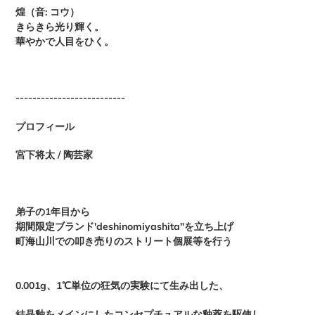
煌（音: コウ）
きらきら光り輝く。
華やかで人目をひく。
--------------------------
プロフィール
宮下将太 / 陶芸家
弟子の1年目から
期間限定ブランド'deshinomiyashita"を立ち上げ
町海山川での叩き売りのストリート個展等を行う
0.001g、1℃単位の狂気の実験にて生み出した、
結晶釉をメインにしたコンセプチュアルな釉薬を駆使し