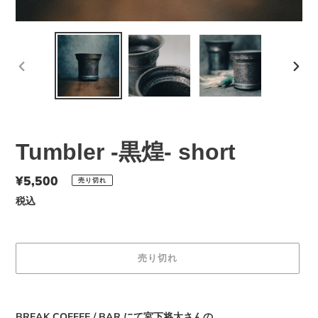
前
次
の
の
ス
ス
ラ
ラ
イ
イ
Tumbler -黒煌- short
ド
ド
通
¥5,500
売り切れ
常
税込
価
格
売り切れ
カ
ー
BREAK COFFEE / BAR
にて
宮下将太さんの